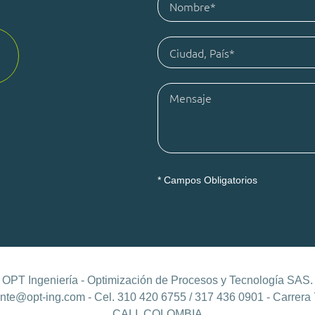
* Campos Obligatorios
OPT Ingeniería - Optimización de Procesos y Tecnología SAS.
ente@opt-ing.com - Cel. 310 420 6755 / 317 436 0901 - Carrera
CALI, COLOMBIA