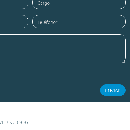
 7EBis # 69-87