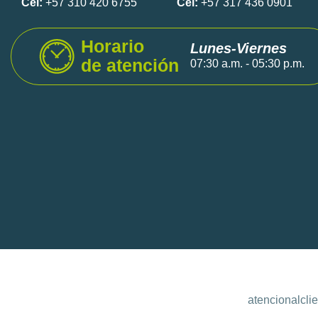
Cel:
+57 310 420 6755
Cel:
+57 317 436 0901
Horario
Lunes-Viernes
de atención
07:30 a.m. - 05:30 p.m.
atencionalcli